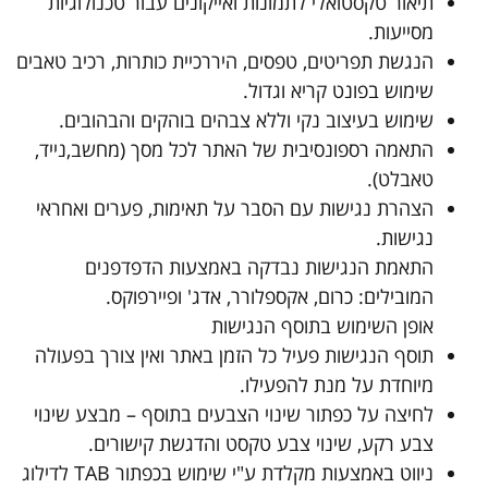
תיאור טקסטואלי לתמונות ואייקונים עבור טכנולוגיות
מסייעות.
הנגשת תפריטים, טפסים, היררכיית כותרות, רכיב טאבים
שימוש בפונט קריא וגדול.
שימוש בעיצוב נקי וללא צבהים בוהקים והבהובים.
התאמה רספונסיבית של האתר לכל מסך (מחשב,נייד,
טאבלט).
הצהרת נגישות עם הסבר על תאימות, פערים ואחראי
נגישות.
התאמת הנגישות נבדקה באמצעות הדפדפנים
המובילים: כרום, אקספלורר, אדג' ופיירפוקס.
אופן השימוש בתוסף הנגישות
תוסף הנגישות פעיל כל הזמן באתר ואין צורך בפעולה
מיוחדת על מנת להפעילו.
לחיצה על כפתור שינוי הצבעים בתוסף – מבצע שינוי
צבע רקע, שינוי צבע טקסט והדגשת קישורים.
ניווט באמצעות מקלדת ע"י שימוש בכפתור TAB לדילוג