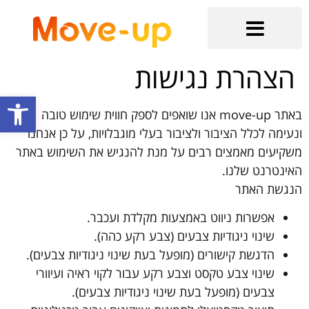
הקשר מתחיל כאן
בלוג קידום אתרים אורגני וממומן
שירותים נוספים
קידום אתרי איקומרס
קידום אתרים אורגני בגוגל
הצהרת נגישות
פתח סרגל
באתר move-up אנו שואפים לספק חווית שימוש טובה
ונעימה לכלל הציבור ולציבור בעלי מוגבלויות, על כן אנחנו
משקיעים מאמצים רבים על מנת להנגיש את השימוש באתר
האינטרנט שלנו.
הנגשת האתר
אפשרות ניווט באמצעות מקלדת ועכבר.
שינוי ניגודיות צבעים (צבע רקע כהה).
הדגשת קישורים (מופעל בעת שינוי ניגודיות צבעים).
שינוי צבע טקסט וצבע רקע עבור לקוי ראיה ועיוורי
צבעים (מופעל בעת שינוי ניגודיות צבעים).