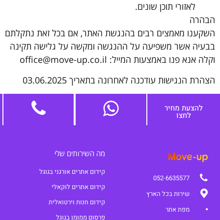
לאזורי תוכן שונים.
הבהרה
השקענו מאמצים רבים בהנגשת האתר, אם בכל זאת נתקלתם
בבעיה אשר משפיעה על ההנגשה ומקשה על גלישה תקינה
וקלה אנא פנו באמצעות המייל: office@move-up.co.il
הצהרת הנגישות עודכנה לאחרונה בתאריך 03.06.2025
להצעת מחיר
לחצו
מה השירותים שלי
קידום אתרים אורגני בגוגל
052-6635577
קידום אתרים לוקאלי
שירות בכל הארץ
קידום חנות וירטואלית
מפת אתר
פרסום ממומן בגוגל