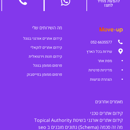
להצעת מחיר
לחצו
מה השירותים שלי
קידום אתרים אורגני בגוגל
052-6635577
קידום אתרים לוקאלי
שירות בכל הארץ
קידום חנות וירטואלית
מפת אתר
פרסום ממומן בגוגל
מדיניות פרטיות
פרסום ממומן בפייסבוק
הצהרת נגישות
מאמרים אחרונים
קידום אתרים טכני
קידום אתרים אורגני בשיטת Topical Authority
מה זה סכמה (Schema) נתונים מובנים ב seo