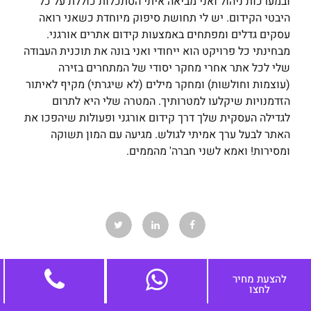
ובמערכות ניהול ואני מביאה איתי הסתכלות כוללת על כל
היבטי הקידום. יש לי תחושת סיפוק מיוחדת כשאני רואה
עסקים גדלים ומפתחים באמצעות קידום אתרים אורגני.
מבחינתי כל פרויקט הוא ייחודי ואני בונה את תוכנית העבודה
שלי לכל אתר אחרי מחקר יסודי של המתחרים בזירה
(עוצמות וחולשות) ומחקר מילים (לא שיגרתי) מקיף לאיתור
הזדמנויות שיקלעו למטרותיך. המטרה שלי היא לתרום
לגדילה העסקית שלך דרך קידום אורגני ופעולות שיהפכו את
האתר לבעל ערך אמיתי לגולש. מגיעה עם המון תשוקה
ומסירות! ואמא לשני חברה' מהממים.
להצעת מחיר
לחצו