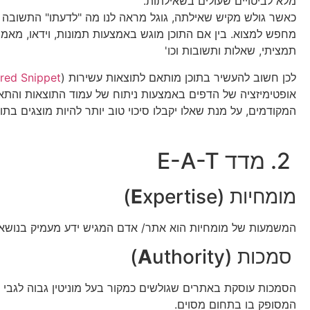
מלא לביטויים שעולים בשאילתות.
כאשר גולש מקיש שאילתה, גוגל מראה לנו מה "לדעתו" התשובה 
מחפש למצוא. בין אם התוכן מוגש באמצעות תמונות, וידאו, מאמר
תמציתי, שאלות ותשובות וכו'
לכן חשוב להעשיר בתוכן מותאם לתוצאות עשירות (
red Snippet
אופטימיזציה של הדפים באמצעות ניתוח של עמוד התוצאות והת
המקודמים, על מנת שאלו יקבלו סיכוי טוב יותר להיות מוצגים בתו
2. מדד E-A-T
מומחיות (
xpertise)
E
המשמעות של מומחיות הוא אתר/ אדם המגיש ידע מעמיק בנושא
סמכות (
uthority)
A
הסמכות עוסקת באתרים שגולשים כמקור בעל מוניטין גבוה לגבי 
המסופק בו בתחום מסוים.