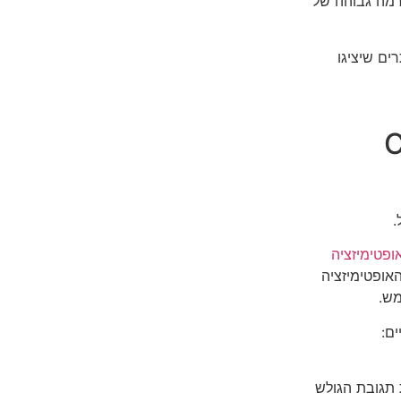
רמה גבוהה של
ואתרים שיציגו
Cor
.
ופטימיזציה
אופטימיזציה
מש.
ם:
 תגובת הגולש