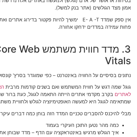
בטיחות או אושר של אדם (גולש) ולמעשה באתרים אלה נדרשת 
אמון מצד הגולשים (אתר בנק למשל).
אין ספק שמדד E- A -T ימשיך להיות פקטור בדירוג אתרים 
פחות עמידה במדדים ידחקו אחורה.
3. מדד חווית משתמש e Web
Vitals
נתונים בסיסיים על החוויה באינטרנט – כפי שמוגדר בסרץ' קונסול
גוגל שמה דגש על חווית המשתמש ואם בשנים קודמות מרבית
הא
לאתרים
בקרב מקדמי אתרים הייתה התאמה לגוגל, כעת ברור שה
שמתאימה לגוגל היא למעשה האופטימיזציה לגולש ולחוויית משת
מבלי להיכנס להסברים טכניים המדד הזה בוחן כמה דברים עיקריי
כמה מהר נטען התוכן העיקרי בעמוד
איך הגולש מרגיש באינטראקציה עם הדף – מדד שבוחן את