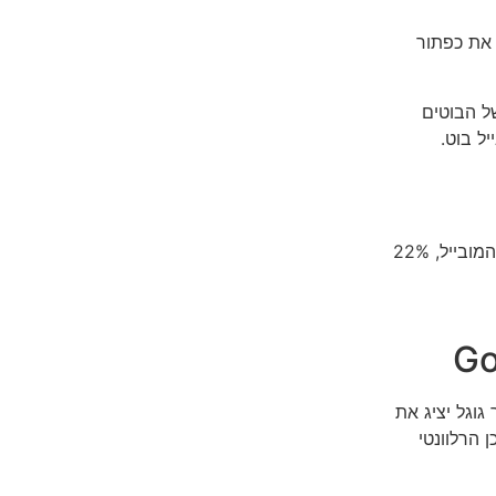
 את כפתור
ל הבוטים
ל בוט.
דוגמא מתוך גוגל אנליטקיס – פילוח לפי מכשירים: 76% גלישה מהמובייל, 22%
גוגל יציג את
 הרלוונטי