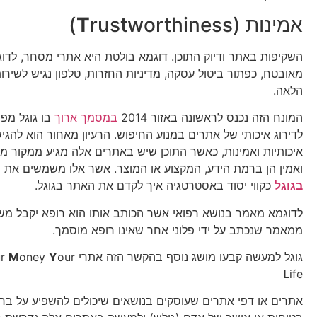
אמינות (
rustworthiness)
T
השקיפות באתר ודיוק התוכן. דוגמא בולטת היא אתרי מסחר, לדו
מאובטח, כפתור ביטול עסקה, מדיניות החזרות, טלפון נגיש לשירות
הלאה.
המונח הזה נכנס לראשונה באזור 2014
במסמך ארוך
בו גוגל מפר
לדירוג איכותי של אתרים במנוע החיפוש. הרעיון מאחור הוא להגי
איכותיות ואמינות, כאשר התוכן שיש באתרים אלה מגיע ממקור מ
ואמין הן ברמת הידע, המקצוע או המוצר. אשר אלו משמשים את
מ
בגוגל
כקווי יסוד באסטרטגיה איך לקדם את האתר בגוגל.
לדוגמא מאמר בנושא רפואי אשר הכותב אותו הוא רופא יקבל משק
ממאמר שנכתב על ידי פלוני אחר שאינו רופא מוסמך.
גוגל למעשה קבעו מושג נוסף בהקשר הזה אתרי YMYL –
our
Y
oney
M
ur
L
ife
אתרים או דפי אתרים שעוסקים בנושאים שיכולים להשפיע על ברי