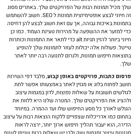
שלך מכיל תמונות רבות של הפרויקטים שלך. באתרים מסוג
זה חיוני לבצע אופטימיזצית תמונות ל SEO. חשוב להשתמש
בתמונות באיכות גבוהה, אך עם זאת חשוב לבצע להן דחיסה
כדי למזער את ההשפעה על מהירות טעינת העמוד. כמו כן
חיוני ביותר להזין תגיות alt כדי לתאר את התמונות וכותרות
טייטל. פעולות אלה יכולות לעזור לתמונות שלך להופיע
בתוצאות חיפוש תמונות, ולגרום לתנועה רבה יותר לאתר
שלך.
פרסום כתבות, פרויקטים באופן קבוע
, מלבד דפי השירות
חושב לפתוח בלוג או מגזין לאתר באמצעותו אפשר לתת
לגולשים תשובות על שאלות נפוצות, לדון במגמות עיצוב
ולהציג את הפרויקטים שלך. המטרה שלנו היא ללוות את
הגולש לאורך כל מסע החיפוש שלו ועד ההמרה. במיוחד
בתחום כמו אדריכלות שצפויים ללקוח הוצאות רבות על עיצוב
הדירה, הוא יעבור תהליך חיפוש ארוך יותר, ירצה לראות
סגנונות עיצוב ומגמות שוק ולכן יש שאלות רבות שניתן לענות