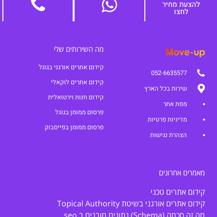
להצעת מחיר
לחצו
מה השירותים שלי
קידום אתרים אורגני בגוגל
052-6635577
קידום אתרים לוקאלי
שירות בכל הארץ
קידום חנות וירטואלית
מפת אתר
פרסום ממומן בגוגל
מדיניות פרטיות
פרסום ממומן בפייסבוק
הצהרת נגישות
מאמרים אחרונים
קידום אתרים טכני
קידום אתרים אורגני בשיטת Topical Authority
מה זה סכמה (Schema) נתונים מובנים ב seo