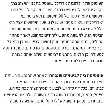
העיסוק שלך. לדוגמה אדריכל שעוסק בתכנון ועיצוב בתי
יוקרה יותאמו לו ביטויים כמו "עיצוב בתי יוקרה" בעל נפח
חיפושים יחסית קטן של 90 חיפושים ולא ביטוי כמו
"אדריכלות ועיצוב פנים" שיש לו 1,900 חיפושים אבל הוא
כלל לא יביא תנועה איכותית לאתר שכן מי שמחפש את
הביטוי הזה, למעשה מחפש לימודים בתחום. לאחר מחקר
המילים, בונים אסטרטגיית תוכן (חשוב לציין שתוכן הוא כל
דבר באתר, מתמונה, שרטוט, טקסטים, סרטונים, כפתור הנעה
לפעולה וכן הלאה. בהתאם לביטויים נשלב אותם בצורה
טבעית בדפים רלוונטיים באתר.
אופטימיזציה לביטויים שנבחרו
, לאחר שהתגבשה רשימת
מילות המפתח יהיה צורך להקים דפים באתר בהתאם
לביטויים. בכל דף כזה יש לבצע אופטימיזציה לכתובת url,
טייטל, תיאור, וכותרות משנה בדף. חשוב לשלב את הביטויים
שנבחרו בדף, אך חשוב לא "לדחוף" סתם. ההצעה הטובה