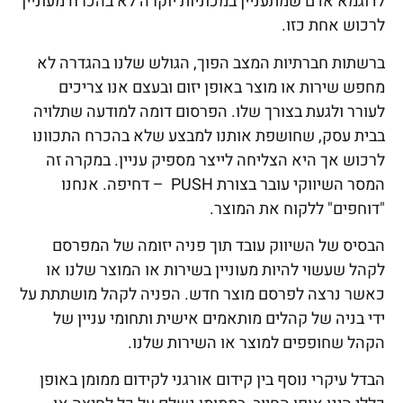
לדוגמא אדם שמתעניין במכוניות יוקרה לא בהכרח מעוניין
לרכוש אחת כזו.
ברשתות חברתיות המצב הפוך, הגולש שלנו בהגדרה לא
מחפש שירות או מוצר באופן יזום ובעצם אנו צריכים
לעורר ולגעת בצורך שלו. הפרסום דומה למודעה שתלויה
בבית עסק, שחושפת אותנו למבצע שלא בהכרח התכוונו
לרכוש אך היא הצליחה לייצר מספיק עניין. במקרה זה
המסר השיווקי עובר בצורת PUSH – דחיפה. אנחנו
"דוחפים" ללקוח את המוצר.
הבסיס של השיווק עובד תוך פניה יזומה של המפרסם
לקהל שעשוי להיות מעוניין בשירות או המוצר שלנו או
כאשר נרצה לפרסם מוצר חדש. הפניה לקהל מושתתת על
ידי בניה של קהלים מותאמים אישית ותחומי עניין של
הקהל שחופפים למוצר או השירות שלנו.
הבדל עיקרי נוסף בין קידום אורגני לקידום ממומן באופן